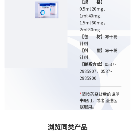
【规 格】
0.5ml:20mg，
1ml:40mg，
1.5ml:60mg，
2ml:80mg
【包 材】
冻干粉
针剂
【剂 型】
冻干粉
针剂
【联系方式】
0537-
2985907、0537-
2985900
*
请按药品背后的说明
书服用，或者谨遵医
嘱服用。
浏览同类产品