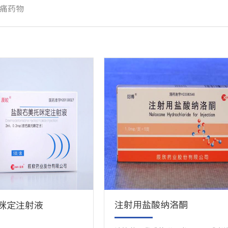
痛药物
注射用盐酸纳洛酮
咪定注射液