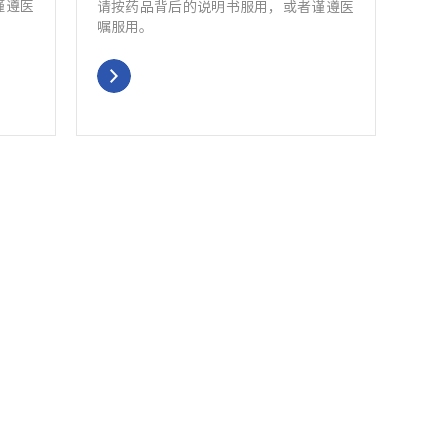
谨遵医
请按药品背后的说明书服用，或者谨遵医
嘱服用。