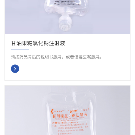
甘油果糖氯化钠注射液
请按药品背后的说明书服用，或者谨遵医嘱服用。