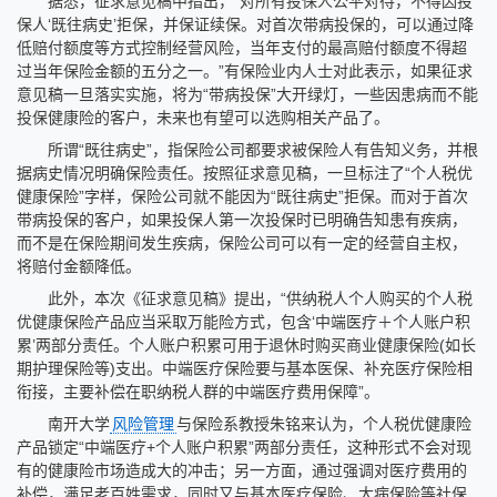
据悉，征求意见稿中指出，“对所有投保人公平对待，不得因投
保人‘既往病史’拒保，并保证续保。对首次带病投保的，可以通过降
低赔付额度等方式控制经营风险，当年支付的最高赔付额度不得超
过当年保险金额的五分之一。”有保险业内人士对此表示，如果征求
意见稿一旦落实实施，将为“带病投保”大开绿灯，一些因患病而不能
投保健康险的客户，未来也有望可以选购相关产品了。
所谓“既往病史”，指保险公司都要求被保险人有告知义务，并根
据病史情况明确保险责任。按照征求意见稿，一旦标注了“个人税优
健康保险”字样，保险公司就不能因为“既往病史”拒保。而对于首次
带病投保的客户，如果投保人第一次投保时已明确告知患有疾病，
而不是在保险期间发生疾病，保险公司可以有一定的经营自主权，
将赔付金额降低。
此外，本次《征求意见稿》提出，“供纳税人个人购买的个人税
优健康保险产品应当采取万能险方式，包含‘中端医疗＋个人账户积
累’两部分责任。个人账户积累可用于退休时购买商业健康保险(如长
期护理保险等)支出。中端医疗保险要与基本医保、补充医疗保险相
衔接，主要补偿在职纳税人群的中端医疗费用保障”。
南开大学
风险管理
与保险系教授朱铭来认为，个人税优健康险
产品锁定“中端医疗+个人账户积累”两部分责任，这种形式不会对现
有的健康险市场造成大的冲击；另一方面，通过强调对医疗费用的
补偿，满足老百姓需求，同时又与基本医疗保险、大病保险等社保