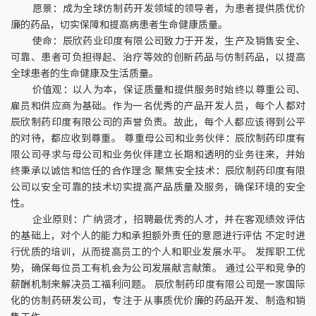
愿景：成为全球仿制药开发领域的领导者，为患者提供质优价
廉的药品，切实保障和提高病患者生命健康质量。
使命：辰欣药业印度有限公司致力于开发，生产及销售安全、
可靠、患者可负担得起、治疗等效的创新药品与仿制药品，以提高
全球患者的生命健康及生活质量。
价值观：以人为本，保证质量和提供服务时始终以尊重公司、
雇员和供应商为基础。作为一名优秀的产品开发人员，每个人都对
辰欣制药印度有限公司的声誉负责。故此，每个人都应该得到公平
的对待，都应收到尊重。 尊重母公司和业务伙伴：辰欣制药印度有
限公司寻求与母公司和业务伙伴建立长期和透明的业务往来，并始
终秉承以诚信和信任的合作理念 聚焦安全技术：辰欣制药印度有限
公司以安全可靠的技术切实提高产品质量及服务，确保环境的安全
性。
企业原则：广纳贤才，招聘最优秀的人才，并在客观绩效评估
的基础上，对个人的能力和承担额外责任的意愿进行评估 不定时进
行优质的培训，从而提高员工的个人和职业发展水平。 发挥职工优
势，确保每位员工有机会为公司发展献言献策。 通过公平和竞争的
薪酬机制来解决员工福利问题。 辰欣制药印度有限公司是一家国际
化的仿制药研发公司，专注于从事质优价廉的药品开发、制造和销